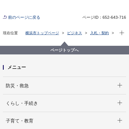
前のページに戻る
ページID：652-643-716
現在位
現在位置
横浜市トップページ
ビジネス
入札・契約
プロポーザル等の発注情報
2025年度
設計・測量等
教育委員会事務局
ページトップへ
メニュー
開く
防災・救急
開く
くらし・手続き
開く
子育て・教育