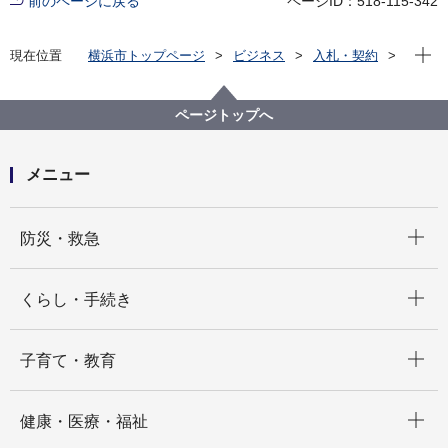
前のページに戻る
ページID：518-115-342
現在位
現在位置
横浜市トップページ
ビジネス
入札・契約
プロポーザル等の発注情報
2025年度
設計・測量等
交通局
ページトップへ
メニュー
開く
防災・救急
開く
くらし・手続き
開く
子育て・教育
開く
健康・医療・福祉