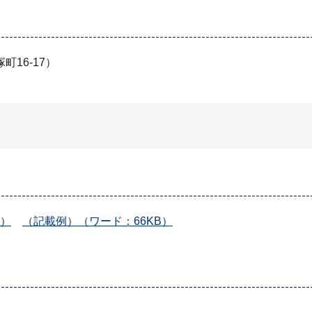
16-17）
B）
（記載例）（ワード：66KB）