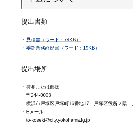
提出書類
・
見積書（ワード：74KB）
・
委託業務経歴書（ワード：19KB）
提出場所
・持参または郵送
〒244-0003
横浜市戸塚区戸塚町16番地17 戸塚区役所２階
・Eメール
to-koseki@city.yokohama.lg.jp