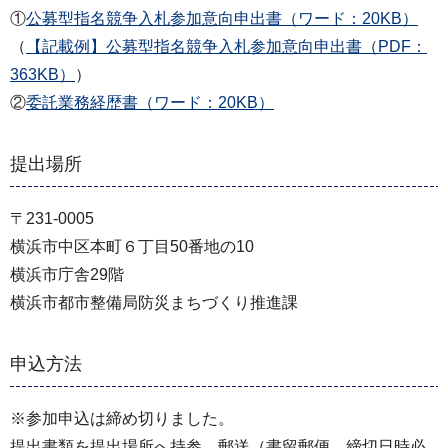
①
公募型指名競争入札参加意向申出書（ワード：20KB）
（
【記載例】公募型指名競争入札参加意向申出書（PDF：
363KB）
）
②
委託業務経歴書（ワード：20KB）
提出場所
〒231-0005
横浜市中区本町６丁目50番地の10
横浜市庁舎29階
横浜市都市整備局防災まちづくり推進課
申込方法
※参加申込は締め切りました。
提出書類を提出場所へ持参、郵送（書留郵便、締切日時必