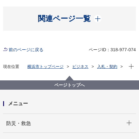
開く
関連ページ一覧
前のページに戻る
ページID：318-977-074
現在位
現在位置
横浜市トップページ
ビジネス
入札・契約
プロポーザル等の発注情報
2025年度
委託
都市整備局
【入札結果掲載】【公募型指名競争入札】令和７年度
ページトップへ
地震火災対策支援メニュー一覧配付業務委託その２
メニュー
開く
防災・救急
開く