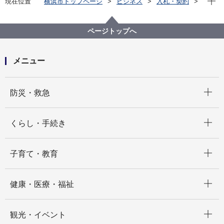
現在位置
横浜市トップページ
ビジネス
入札・契約
プロポーザル等の発注情報
2025年度
委託
総務局
【契約結果公表】令和７年度ワークモチベーション調
ページトップへ
査業務委託
メニュー
開く
防災・救急
開く
くらし・手続き
開く
子育て・教育
開く
健康・医療・福祉
開く
観光・イベント