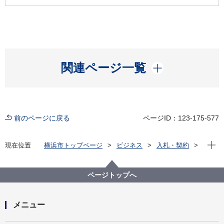
開く
関連ページ一覧
前のページに戻る
ページID：123-175-577
現在位
現在位置
横浜市トップページ
ビジネス
入札・契約
プロポーザル等の発注情報
2025年度
委託
国際局
【公募型指名競争入札】高校生の海外留学支援事業に
ページトップへ
係る企業版ふるさと納税等を活用した資金調達業務委
託
メニュー