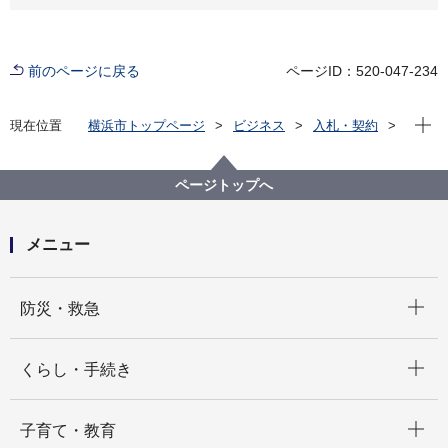
前のページに戻る
ページID：520-047-234
現在位
現在位置
横浜市トップページ
ビジネス
入札・契約
プロポーザル等の発注情報
2025年度
委託
国際局
【入札不成立】【公募型プロポーザル】令和７年度横
ページトップへ
浜市ウクライナ避難民及び在住外国人（留学生）活
躍・定着支援業務委託（その２）
メニュー
開く
防災・救急
開く
くらし・手続き
開く
子育て・教育