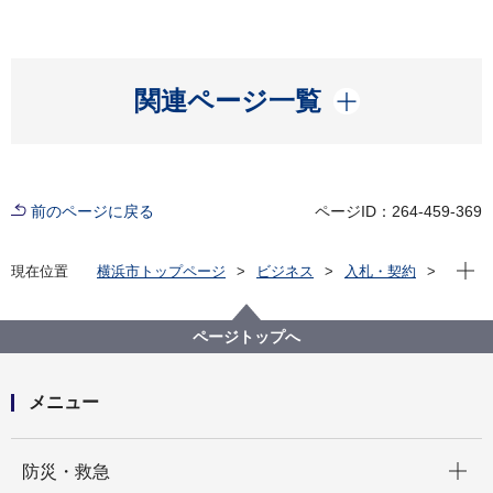
開く
関連ページ一覧
前のページに戻る
ページID：264-459-369
現在位
現在位置
横浜市トップページ
ビジネス
入札・契約
プロポーザル等の発注情報
2025年度
委託
道路・交通政策局
【入札結果公表】【公募型指名競争入札】令和７年度
ページトップへ
交通量解析業務委託
メニュー
開く
防災・救急