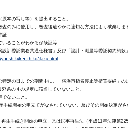
（原本の写し等）を提出すること。
審査のみに使用し、審査後速やかに適切な方法により破棄しま
許証
ていることがわかる保険証等
築設計委託業務共通仕様書」及び「設計・測量等委託契約約款」
/youshiki/kenchiku/itaku.html
の特定の日までの期間中に、「横浜市指名停止等措置要綱」の
167条の４の規定に該当していないこと。
年でないこと。
破産手続開始の申立てがなされていない、及びその開始決定がさ
づく再生手続き開始の申立、又は民事再生法（平成11年法律第2