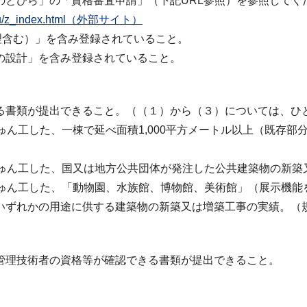
のとびら」の「資格審査申請」（下記URL参照）を参照してく
/toroku/z_index.html（外部サイト）
理含む）」を含み登録されていること。
の設計」を含み登録されていること。
る書類が提出できること。（（１）から（３）については、ひ
ゅん工した、一棟で延べ面積1,000平方メートル以上（既存
しゅん工した、国又は地方公共団体が発注した公共建築物の新築
しゅん工した、「動物園、水族館、博物館、美術館」（展示機能
いずれかの用途に供する建築物の新築又は増築工事の実績。（
管理技術者の資格等が確認できる書類が提出できること。