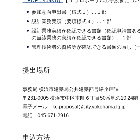
（PDF：459KB）
【Ⅱ プロポーザルの手続きにつ
参加意向申出書（様式１）…１部
設計業務実績（要項様式４）…１部
設計業務実績が確認できる書類（確認申請書あ
の当該業務の実績が確認できる書類）…１部
管理技術者の資格等が確認できる書類の写し（
提出場所
事務局 横浜市建築局公共建築部営繕企画課
〒231-0005 横浜市中区本町６丁目50番地の10 24階
電子メール：kc-proposal@city.yokohama.lg.jp
電話：045-671-2916
申込方法