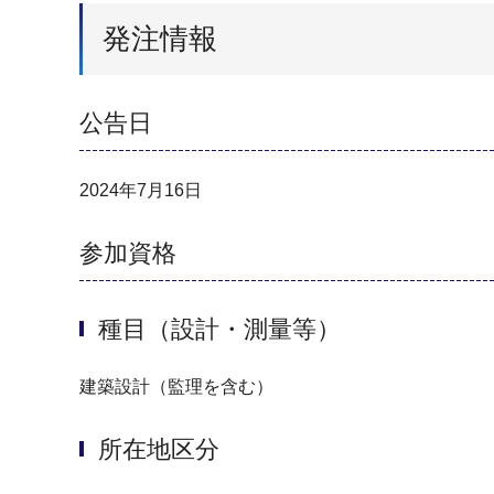
発注情報
公告日
2024年7月16日
参加資格
種目（設計・測量等）
建築設計（監理を含む）
所在地区分