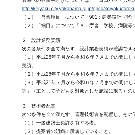
名簿への登録手続きについては、「ヨコハマ・入札
http://keiyaku.city.yokohama.lg.jp/epco/keiyaku
（１）「営業種目」について「901：建築設計（監
（２）「細目」について「Ａ：庁舎、学校、病院等
２ 設計業務実績
次の各条件を全て満たす、設計業務実績が確認でき
（１）平成26年７月から令和６年７月までの間にし
実績。
（２）平成26年７月から令和６年７月までの間に
（３）平成21年７月から令和６年７月までの間に
等」（主として子どもを対象とした施設に限る）の
３ 技術者配置
次の条件を全て満たす、管理技術者を配置し、その
（１）一級建築士免許を有する者。
（２）提案者の組織に所属していること。