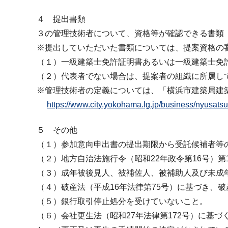
４ 提出書類
３の管理技術者について、資格等が確認できる書類
※提出していただいた書類については、提案資格の
（１）一級建築士免許証明書あるいは一級建築士免
（２）代表者でない場合は、提案者の組織に所属し
※管理技術者の定義については、「横浜市建築局建
https://www.city.yokohama.lg.jp/business/nyusatsu
５ その他
（１）参加意向申出書の提出期限から受託候補者等
（２）地方自治法施行令（昭和22年政令第16号）第
（３）成年被後見人、被補佐人、被補助人及び未成
（４）破産法（平成16年法律第75号）に基づき、
（５）銀行取引停止処分を受けていないこと。
（６）会社更生法（昭和27年法律第172号）に基