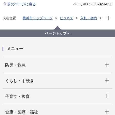
前のページに戻る
ページID：859-924-053
現在位
現在位置
横浜市トップページ
ビジネス
入札・契約
プロポーザル等の発注情報
2024年度
緊急を要する契約の締結結果
教育委員会事務局
ページトップへ
メニュー
開く
防災・救急
開く
くらし・手続き
開く
子育て・教育
開く
健康・医療・福祉