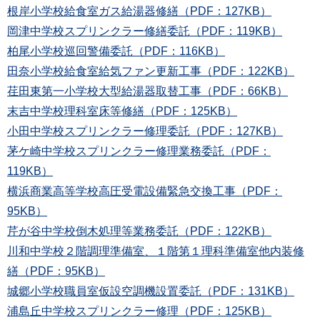
根岸小学校給食室ガス給湯器修繕（PDF：127KB）
岡津中学校スプリンクラー修繕委託（PDF：119KB）
柏尾小学校巡回警備委託（PDF：116KB）
田奈小学校給食室給気ファン更新工事（PDF：122KB）
荏田東第一小学校大型給湯器取替工事（PDF：66KB）
末吉中学校理科室床等修繕（PDF：125KB）
小田中学校スプリンクラー修理委託（PDF：127KB）
茅ケ崎中学校スプリンクラー修理業務委託（PDF：
119KB）
横浜商業高等学校高圧受電設備緊急交換工事（PDF：
95KB）
芹が谷中学校倒木処理等業務委託（PDF：122KB）
川和中学校２階調理準備室、１階第１理科準備室他内装修
繕（PDF：95KB）
城郷小学校職員室仮設空調機設置委託（PDF：131KB）
浦島丘中学校スプリンクラー修理（PDF：125KB）