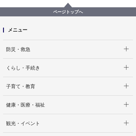
緊急を要する契約の締結結果
教育委員会事務局
教育施設課
ページトップへ
メニュー
開く
防災・救急
開く
くらし・手続き
開く
子育て・教育
開く
健康・医療・福祉
開く
観光・イベント