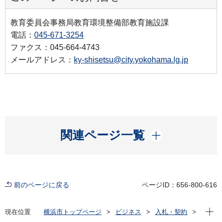
教育委員会事務局教育環境整備部教育施設課
電話：
045-671-3254
ファクス：045-664-4743
メールアドレス：
ky-shisetsu@city.yokohama.lg.jp
開く
関連ページ一覧
前のページに戻る
ページID：656-800-616
現在位
現在位置
横浜市トップページ
ビジネス
入札・契約
プロポーザル等の発注情報
2024年度