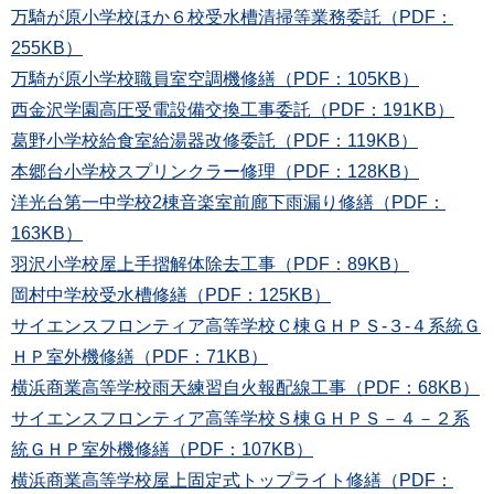
万騎が原小学校ほか６校受水槽清掃等業務委託（PDF：
255KB）
万騎が原小学校職員室空調機修繕（PDF：105KB）
西金沢学園高圧受電設備交換工事委託（PDF：191KB）
葛野小学校給食室給湯器改修委託（PDF：119KB）
本郷台小学校スプリンクラー修理（PDF：128KB）
洋光台第一中学校2棟音楽室前廊下雨漏り修繕（PDF：
163KB）
羽沢小学校屋上手摺解体除去工事（PDF：89KB）
岡村中学校受水槽修繕（PDF：125KB）
サイエンスフロンティア高等学校Ｃ棟ＧＨＰＳ‐３‐４系統Ｇ
ＨＰ室外機修繕（PDF：71KB）
横浜商業高等学校雨天練習自火報配線工事（PDF：68KB）
サイエンスフロンティア高等学校Ｓ棟ＧＨＰＳ－４－２系
統ＧＨＰ室外機修繕（PDF：107KB）
横浜商業高等学校屋上固定式トップライト修繕（PDF：