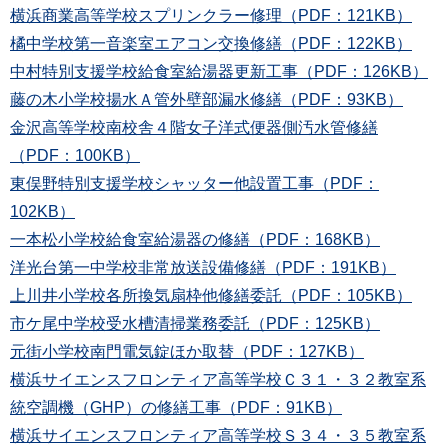
横浜商業高等学校スプリンクラー修理（PDF：121KB）
橘中学校第一音楽室エアコン交換修繕（PDF：122KB）
中村特別支援学校給食室給湯器更新工事（PDF：126KB）
藤の木小学校揚水Ａ管外壁部漏水修繕（PDF：93KB）
金沢高等学校南校舎４階女子洋式便器側汚水管修繕
（PDF：100KB）
東俣野特別支援学校シャッター他設置工事（PDF：
102KB）
一本松小学校給食室給湯器の修繕（PDF：168KB）
洋光台第一中学校非常放送設備修繕（PDF：191KB）
上川井小学校各所換気扇枠他修繕委託（PDF：105KB）
市ケ尾中学校受水槽清掃業務委託（PDF：125KB）
元街小学校南門電気錠ほか取替（PDF：127KB）
横浜サイエンスフロンティア高等学校Ｃ３１・３２教室系
統空調機（GHP）の修繕工事（PDF：91KB）
横浜サイエンスフロンティア高等学校Ｓ３４・３５教室系