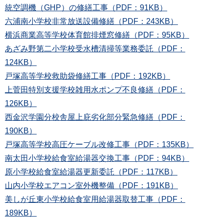
統空調機（GHP）の修繕工事（PDF：91KB）
六浦南小学校非常放送設備修繕（PDF：243KB）
横浜商業高等学校体育館排煙窓修繕（PDF：95KB）
あざみ野第二小学校受水槽清掃等業務委託（PDF：
124KB）
戸塚高等学校救助袋修繕工事（PDF：192KB）
上菅田特別支援学校雑用水ポンプ不良修繕（PDF：
126KB）
西金沢学園分校舎屋上庇劣化部分緊急修繕（PDF：
190KB）
戸塚高等学校高圧ケーブル改修工事（PDF：135KB）
南太田小学校給食室給湯器交換工事（PDF：94KB）
原小学校給食室給湯器更新委託（PDF：117KB）
山内小学校エアコン室外機整備（PDF：191KB）
美しが丘東小学校給食室用給湯器取替工事（PDF：
189KB）