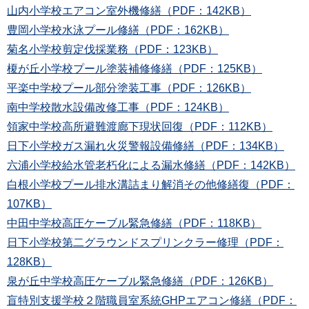
山内小学校エアコン室外機修繕（PDF：142KB）
豊岡小学校水泳プール修繕（PDF：162KB）
菊名小学校剪定伐採業務（PDF：123KB）
榎が丘小学校プール塗装補修修繕（PDF：125KB）
平楽中学校プール部分塗装工事（PDF：126KB）
南中学校散水設備改修工事（PDF：124KB）
領家中学校高所避難渡廊下現状回復（PDF：112KB）
日下小学校ガス漏れ火災警報設備修繕（PDF：134KB）
六浦小学校給水管老朽化による漏水修繕（PDF：142KB）
白根小学校プール排水溝詰まり解消その他修繕復（PDF：
107KB）
中田中学校高圧ケーブル緊急修繕（PDF：118KB）
日下小学校第二グラウンドスプリンクラー修理（PDF：
128KB）
泉が丘中学校高圧ケーブル緊急修繕（PDF：126KB）
盲特別支援学校２階職員室系統GHPエアコン修繕（PDF：