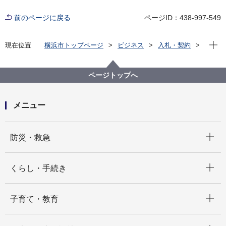
前のページに戻る
ページID：438-997-549
現在位
現在位置
横浜市トップページ
ビジネス
入札・契約
プロポーザル等の発注情報
2024年度
委託
建築局
【契約結果公表】【公募型簡易プロポーザル】体育館
ページトップへ
床材アップサイクルプロジェクトにかかるブランディ
ング支援等業務委託
メニュー
開く
防災・救急
開く
くらし・手続き
開く
子育て・教育
開く