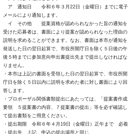
ア 通知日 令和６年３月22日（金曜日）までに電子
メールにより通知します。
イ その他 提案資格が認められなかった旨の通知を
受けた応募者は、書面により提案が認められなった理由の
説明を求めることができます。なお、書面は本市が通知を
発送した日の翌日起算で、市役所開庁日を除く５日後の午
後５時までに参加意向申出書提出先まで提出しなければな
りません。
・本市は上記の書面を受領した日の翌日起算で、市役所開
庁日を除く５日以内に説明を求めた者に対し書面により回
答します。
・プロポーザル関係書類提出にあたっては、「提案書作成
要領 ５提案書の内容、７提案書の提出」等を必ず確認し
て提出書類をご用意ください。
・提出期限 令和６年４月19日（金曜日）正午まで 必着
・提出先 上記、申込の提出場所と同じ