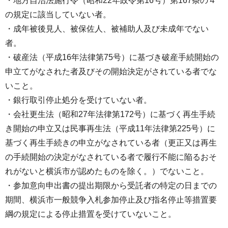
・地方自治法施行令（昭和22年政令第16号）第167条の４
の規定に該当していない者。
・成年被後見人、被保佐人、被補助人及び未成年でない
者。
・破産法（平成16年法律第75号）に基づき破産手続開始の
申立てがなされた者及びその開始決定がされている者でな
いこと。
・銀行取引停止処分を受けていない者。
・会社更生法（昭和27年法律第172号）に基づく再生手続
き開始の申立又は民事再生法（平成11年法律第225号）に
基づく再生手続きの申立がなされている者（更正又は再生
の手続開始の決定がなされている者で履行不能に陥るおそ
れがないと横浜市が認めたものを除く。）でないこと。
・参加意向申出書の提出期限から受託者の特定の日までの
期間、横浜市一般競争入札参加停止及び指名停止等措置要
綱の規定による停止措置を受けていないこと。