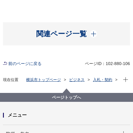
開く
関連ページ一覧
前のページに戻る
ページID：102-880-106
現在位
現在位置
横浜市トップページ
ビジネス
入札・契約
プロポーザル等の発注情報
2024年度
委託
建築局
【入札結果掲載】【公募型指名競争入札】神奈川地区
ページトップへ
センターほか13か所照明器具調査委託
メニュー
開く