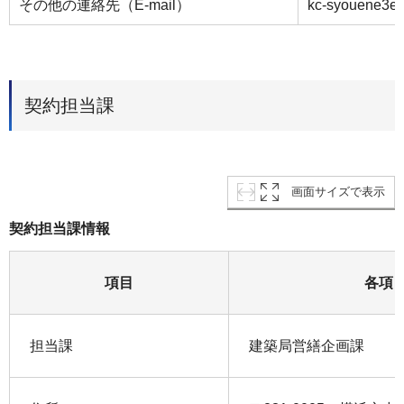
その他の連絡先（E-mail）
kc-syouene3es
契約担当課
画面サイズで表示
契約担当課情報
項目
各項
担当課
建築局営繕企画課