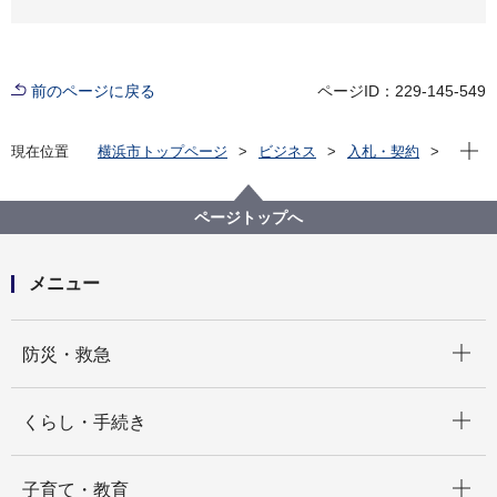
前のページに戻る
ページID：229-145-549
現在位
現在位置
横浜市トップページ
ビジネス
入札・契約
プロポーザル等の発注情報
2024年度
委託
下水道河川局
ページトップへ
メニュー
開く
防災・救急
開く
くらし・手続き
開く
子育て・教育