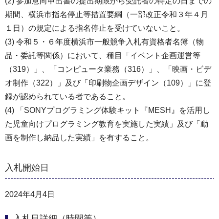
(2) 参加意向申出書の提出期限から受託者の特定の日までの
期間、横浜市指名停止等措置要綱（一部改正令和３年４月
１日）の規定による指名停止を受けていないこと。
(3) 令和５・６年度横浜市一般競争入札有資格者名簿（物
品・委託等関係）において、種目「イベント企画運営等
（319）」、「コンピュータ業務（316）」、「映画・ビデ
オ制作（322）」及び「印刷物企画デザイン（109）」に登
録が認められている者であること。
(4) 「SONYプログラミング体験キット『MESH』を活用し
た児童向けプログラミング教育を実施した実績」及び「動
画を制作し納品した実績」を有すること。
入札開始日
2024年4月4日
入札日詳細（時間等）