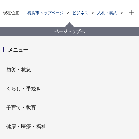
現在位
現在位置
横浜市トップページ
ビジネス
入札・契約
プロポーザル等の発注情報
2024年度
委託
デジタル統括本部
【入札結果掲載】【公募型指名競争入札】横浜市次世
ページトップへ
代ＤＸ人材支援事業業務委託
メニュー
開く
防災・救急
開く
くらし・手続き
開く
子育て・教育
開く
健康・医療・福祉