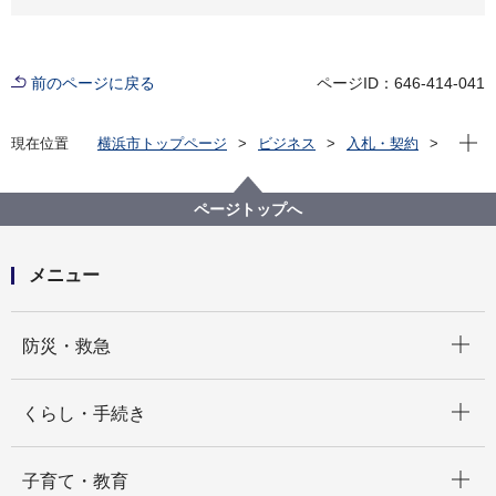
前のページに戻る
ページID：646-414-041
現在位
現在位置
横浜市トップページ
ビジネス
入札・契約
プロポーザル等の発注情報
2024年度
委託
デジタル統括本部
【入札結果掲載】行政情報クラウド基盤利用拡大環境
ページトップへ
構築運用業務委託
メニュー
開く
防災・救急
開く
くらし・手続き
開く
子育て・教育