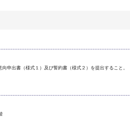
意向申出書（様式１）及び誓約書（様式２）を提出すること。
階