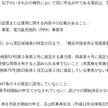
、以下のいずれかの種目において現に申込み中である場合は、
の設置または運用に関する内容※の記載があること」
）事業、電力販売契約（PPA）事業等
）から受託候補者の特定の日まで、「横浜市指名停止等措置要
市条例第51号)第２条第２号に規定する暴力団、同条第４号に規
密接な関係を有すると認められる者でないこと（本業務を実施
条例第75号)第23条第１項又は第２項に違反している事実がな
167条の４の規定に該当していないこと。
破産手続開始の申立てがなされていない、及びその開始決定がさ
づく再生手続き開始の申立、又は民事再生法（平成11年法律第2