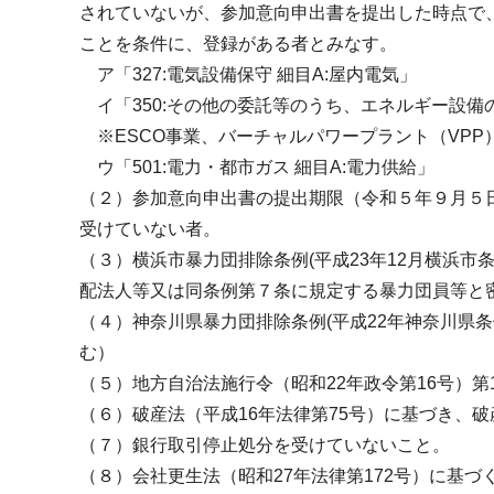
されていないが、参加意向申出書を提出した時点で
ことを条件に、登録がある者とみなす。
ア「327:電気設備保守 細目A:屋内電気」
イ「350:その他の委託等のうち、エネルギー設備
※ESCO事業、バーチャルパワープラント（VPP
ウ「501:電力・都市ガス 細目A:電力供給」
（２）参加意向申出書の提出期限（令和５年９月５日
受けていない者。
（３）横浜市暴力団排除条例(平成23年12月横浜
配法人等又は同条例第７条に規定する暴力団員等と
（４）神奈川県暴力団排除条例(平成22年神奈川県
む）
（５）地方自治法施行令（昭和22年政令第16号）第
（６）破産法（平成16年法律第75号）に基づき、
（７）銀行取引停止処分を受けていないこと。
（８）会社更生法（昭和27年法律第172号）に基