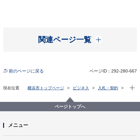
開く
関連ページ一覧
前のページに戻る
ページID：292-280-667
現在位
現在位置
横浜市トップページ
ビジネス
入札・契約
プロポーザル等の発注情報
2023年度
電力等
資源循環局
【入札結果掲載】資源循環局焼却工場から発生する非
ページトップへ
FIT非化石証書（再エネ指定有り）（令和６、７年分）
の売却（その１）
メニュー
開く