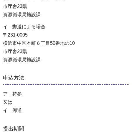
市庁舎23階
資源循環局施設課
イ．郵送による場合
〒231-0005
横浜市中区本町６丁目50番地の10
市庁舎23階
資源循環局施設課
申込方法
ア．持参
又は
イ．郵送
提出期間