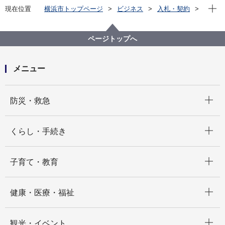
現在位
現在位置
横浜市トップページ
ビジネス
入札・契約
プロポーザル等の発注情報
2023年度
物品
医療局病院経営本部
【入札結果公表】長時間心電図解析装置一式の購入
ページトップへ
メニュー
開く
防災・救急
開く
くらし・手続き
開く
子育て・教育
開く
健康・医療・福祉
開く
観光・イベント