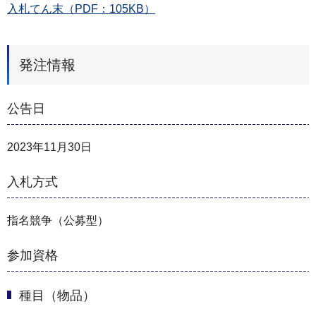
入札てん末（PDF：105KB）
発注情報
公告日
2023年11月30日
入札方式
指名競争（公募型）
参加資格
種目（物品）