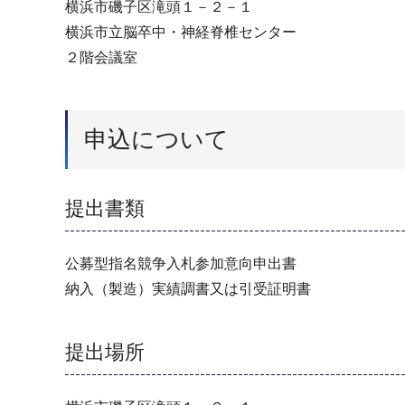
横浜市磯子区滝頭１－２－１
横浜市立脳卒中・神経脊椎センター
２階会議室
申込について
提出書類
公募型指名競争入札参加意向申出書
納入（製造）実績調書又は引受証明書
提出場所