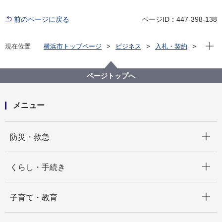
前のページに戻る
ページID：447-398-138
現在位
現在位置
横浜市トップページ
ビジネス
入札・契約
プロポーザル等の発注情報
2022年度
指名競争入札（公募型でない）の入札結果
西区
令和５年統一地方選挙における西区役所・西公会堂期
ページトップへ
日前投票所への人材派遣（令和４年度分）
メニュー
開く
防災・救急
開く
くらし・手続き
開く
子育て・教育
開く