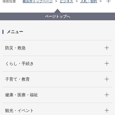
現在位置
横浜市トップページ
ビジネス
入札・契約
プロポーザル等の発注情報
2022年度
指名競争入札（公募型でない）の入札結果
西区
西区巡回防犯広報活動業務委託
ページトップへ
メニュー
開く
防災・救急
開く
くらし・手続き
開く
子育て・教育
開く
健康・医療・福祉
開く
観光・イベント