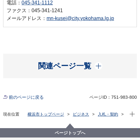
電話：
045-341-1112
ファクス：045-341-1241
メールアドレス：
mn-kusei@city.yokohama.lg.jp
開く
関連ページ一覧
前のページに戻る
ページID：751-983-800
現在位
現在位置
横浜市トップページ
ビジネス
入札・契約
プロポーザル等の発注情報
2022年度
委託
南区
【入札結果】【公募型指名競争⼊札】みんなでつくる
ページトップへ
南区プロモーション動画ベース動画等制作委託