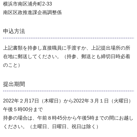
横浜市南区浦⾈町2-33
南区区政推進課企画調整係
申込方法
上記書類を持参し直接職員に⼿渡すか、上記提出場所の所
在地に郵送してください。（持参、郵送とも締切⽇時必着
のこと）
提出期間
2022年２⽉17⽇（⽊曜⽇）から2022年３⽉１⽇（⽕曜⽇）
午後５時00分まで
持参の場合は、午前８時45分から午後5時までの間にお越し
ください。（⼟曜⽇、⽇曜⽇、祝⽇は除く）