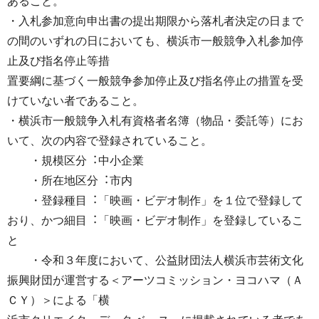
あること。
・⼊札参加意向申出書の提出期限から落札者決定の⽇まで
の間のいずれの⽇においても、横浜市⼀般競争⼊札参加停
⽌及び指名停⽌等措
置要綱に基づく⼀般競争参加停⽌及び指名停⽌の措置を受
けていない者であること。
・横浜市⼀般競争⼊札有資格者名簿（物品・委託等）にお
いて、次の内容で登録されていること。
・規模区分︓中⼩企業
・所在地区分︓市内
・登録種目︓「映画・ビデオ制作」を１位で登録して
おり、かつ細目︓「映画・ビデオ制作」を登録しているこ
と
・令和３年度において、公益財団法⼈横浜市芸術⽂化
振興財団が運営する＜アーツコミッション・ヨコハマ（Ａ
ＣＹ）＞による「横