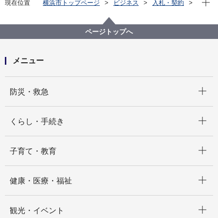
現在位置
横浜市トップページ
ビジネス
入札・契約
プロポーザル等の発注情報
2022年度
委託
港北区
【入札結果掲載】【港北区戸籍課】窓口番号発券シス
ページトップへ
テム導入及び保守業務委託
メニュー
開く
防災・救急
開く
くらし・手続き
開く
子育て・教育
開く
健康・医療・福祉
開く
観光・イベント