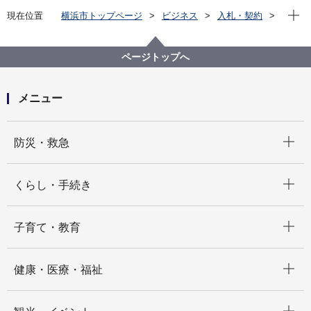
現在位
現在位置
横浜市トップページ
ビジネス
入札・契約
プロポーザル等の発注情報
2022年度
委託
みどり環境局
【公募型プロポーザル方式】市長公舎庭園育成業務委
ページトップへ
託
メニュー
開く
防災・救急
開く
くらし・手続き
開く
子育て・教育
開く
健康・医療・福祉
開く