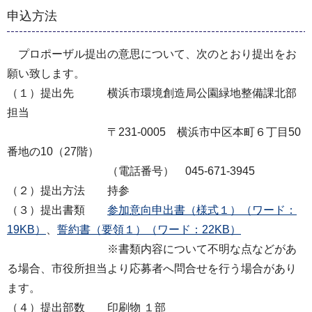
申込方法
プロポーザル提出の意思について、次のとおり提出をお
願い致します。
（１）提出先 横浜市環境創造局公園緑地整備課北部
担当
〒231-0005 横浜市中区本町６丁目50
番地の10（27階）
（電話番号） 045-671-3945
（２）提出方法 持参
（３）提出書類
参加意向申出書（様式１）（ワード：
19KB）
、
誓約書（要領１）（ワード：22KB）
※書類内容について不明な点などがあ
る場合、市役所担当より応募者へ問合せを行う場合があり
ます。
（４）提出部数 印刷物 １部