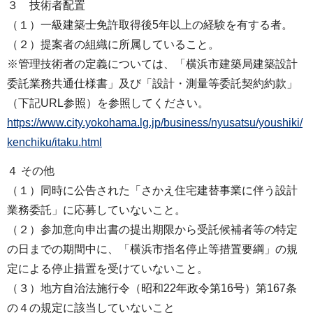
３ 技術者配置
（１）一級建築士免許取得後5年以上の経験を有する者。
（２）提案者の組織に所属していること。
※管理技術者の定義については、「横浜市建築局建築設計
委託業務共通仕様書」及び「設計・測量等委託契約約款」
（下記URL参照）を参照してください。
https://www.city.yokohama.lg.jp/business/nyusatsu/youshiki/
kenchiku/itaku.html
４ その他
（１）同時に公告された「さかえ住宅建替事業に伴う設計
業務委託」に応募していないこと。
（２）参加意向申出書の提出期限から受託候補者等の特定
の日までの期間中に、「横浜市指名停止等措置要綱」の規
定による停止措置を受けていないこと。
（３）地方自治法施行令（昭和22年政令第16号）第167条
の４の規定に該当していないこと