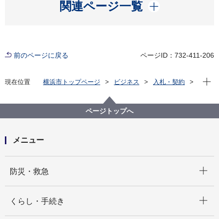
開く
関連ページ一覧
前のページに戻る
ページID：732-411-206
現在位
現在位置
横浜市トップページ
ビジネス
入札・契約
プロポーザル等の発注情報
2021年度
設計・測量等
建築局
【結果掲載】尾張屋橋住宅建替事業に伴う設計業務委
ページトップへ
託
メニュー
開く
防災・救急
開く
くらし・手続き