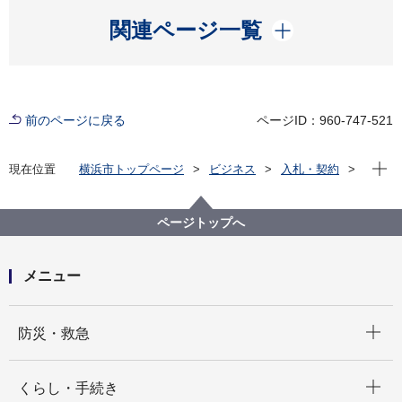
開く
関連ページ一覧
前のページに戻る
ページID：960-747-521
現在位
現在位置
横浜市トップページ
ビジネス
入札・契約
プロポーザル等の発注情報
2021年度
委託
総務局
令和３年度 資源物（古紙）収集運搬委託（第３四半
ページトップへ
期）
メニュー
開く
防災・救急
開く
くらし・手続き