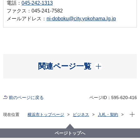
電話：
045-242-1313
ファクス：045-241-7582
メールアドレス：
ni-doboku@city.yokohama.lg.jp
開く
関連ページ一覧
前のページに戻る
ページID：595-620-416
現在位
現在位置
横浜市トップページ
ビジネス
入札・契約
プロポーザル等の発注情報
2021年度
委託
西区
【⼊札結果掲載︓公募型見積合せ】西土木事務所 照
ページトップへ
明ＬＥＤ化修繕委託