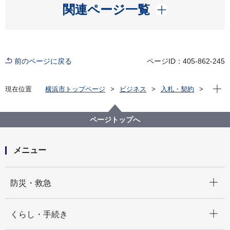
開く
関連ページ一覧
前のページに戻る
ページID：405-862-245
現在位
現在位置
横浜市トップページ
ビジネス
入札・契約
プロポーザル等の発注情報
2021年度
委託
保土ケ谷区
ページトップへ
メニュー
開く
防災・救急
開く
くらし・手続き