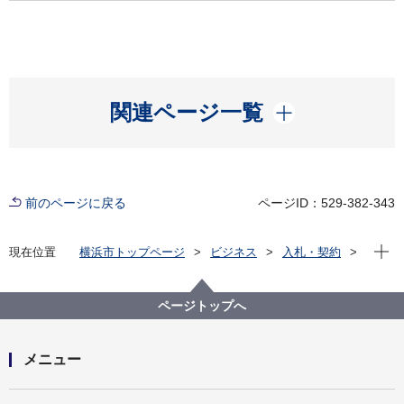
開く
関連ページ一覧
前のページに戻る
ページID：529-382-343
現在位
現在位置
横浜市トップページ
ビジネス
入札・契約
プロポーザル等の発注情報
2020年度
設計・測量等
建築局
【公募型指名競争入札】市庁舎第二駐車場車庫解体等
ページトップへ
工事に伴う実施設計業務委託
メニュー
開く