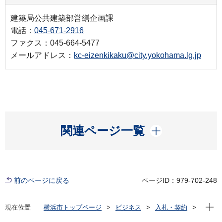
建築局公共建築部営繕企画課
電話：
045-671-2916
ファクス：045-664-5477
メールアドレス：
kc-eizenkikaku@city.yokohama.lg.jp
開く
関連ページ一覧
前のページに戻る
ページID：979-702-248
現在位
現在位置
横浜市トップページ
ビジネス
入札・契約
プロポーザル等の発注情報
2020年度