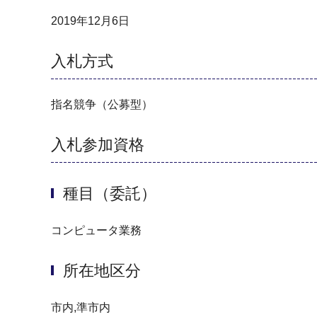
2019年12月6日
入札方式
指名競争（公募型）
入札参加資格
種目（委託）
コンピュータ業務
所在地区分
市内,準市内