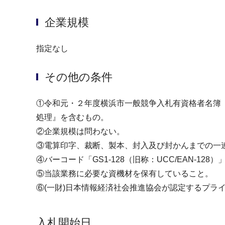
企業規模
指定なし
その他の条件
①令和元・２年度横浜市一般競争入札有資格者名簿（
処理』を含むもの。
②企業規模は問わない。
③電算印字、裁断、製本、封入及び封かんまでの一
④バーコード「GS1-128（旧称：UCC/EAN-1
⑤当該業務に必要な資機材を保有していること。
⑥(一財)日本情報経済社会推進協会が認定するプラ
入札開始日