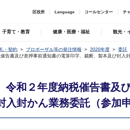
区役所
Language
コールセンター
チ
子育て・教育
健康・医療・福祉
観光・
札・契約
プロポーザル等の発注情報
2020年度
委託
税催告書及び差押事前通知書の電算印字、裁断、製本及び封入
】令和２年度納税催告書及
封入封かん業務委託（参加