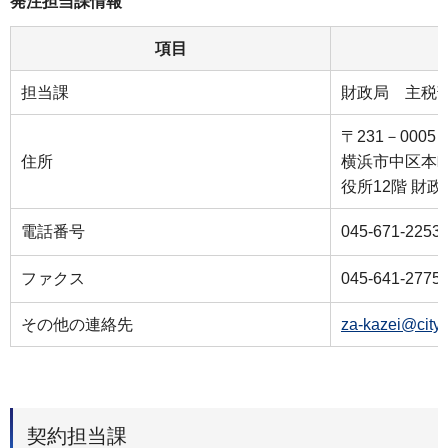
発注担当課情報
項目
担当課
財政局 主税
〒231－0005
住所
横浜市中区本町
役所12階 財
電話番号
045-671-2253
ファクス
045-641-2775
その他の連絡先
za-kazei@city
契約担当課