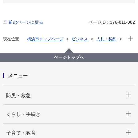
前のページに戻る
ページID：376-811-082
現在位
現在位置
横浜市トップページ
ビジネス
入札・契約
プロポーザル等の発注情報
2020年度
委託
行財政局
【入札結果掲載】「令和３年度市町村税課税状況等の
ページトップへ
調」の作成業務委託
メニュー
開く
防災・救急
開く
くらし・手続き
開く
子育て・教育