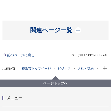
開く
関連ページ一覧
前のページに戻る
ページID：881-655-749
現在位
現在位置
横浜市トップページ
ビジネス
入札・契約
プロポーザル等の発注情報
2020年度
委託
選挙管理委員会事務局
【終了】【公募型指名競争入札】ＷＥＢを活用した広
ページトップへ
告掲出委託
メニュー
開く