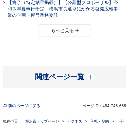
【終了（特定結果掲載）】【公募型プロポーザル】令
和３年夏執行予定 横浜市長選挙にかかる啓発広報事
業の企画・運営業務委託
もっと見る
開く
関連ページ一覧
前のページに戻る
ページID：454-746-668
現在位
現在位置
横浜市トップページ
ビジネス
入札・契約
プロポーザル等の発注情報
2020年度
委託