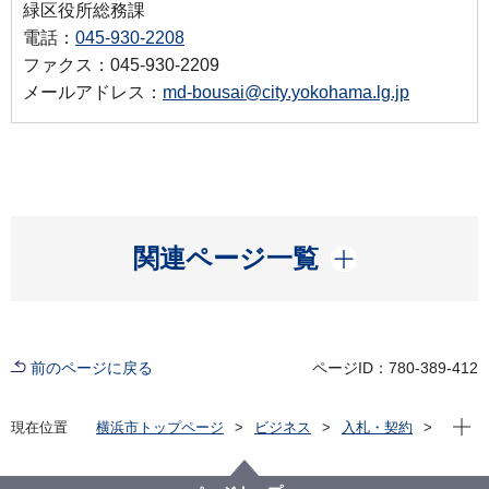
緑区役所総務課
電話：
045-930-2208
ファクス：045-930-2209
メールアドレス：
md-bousai@city.yokohama.lg.jp
開く
関連ページ一覧
前のページに戻る
ページID：780-389-412
現在位
現在位置
横浜市トップページ
ビジネス
入札・契約
プロポーザル等の発注情報
2020年度
委託
緑区
防災スピーカー専用支柱設置業務委託