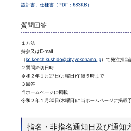
設計書、仕様書（PDF：683KB）
質問回答
１方法
持参又はE-mail
（
kc-kenchikushido@city.yokohama.jp
）で発注担当
２質問締切日時
令和２年１月27日(月曜日)午後５時まで
３回答
当ホームページに掲載
令和２年１月30日(木曜日)に当ホームページに掲載
指名・非指名通知日及び通知