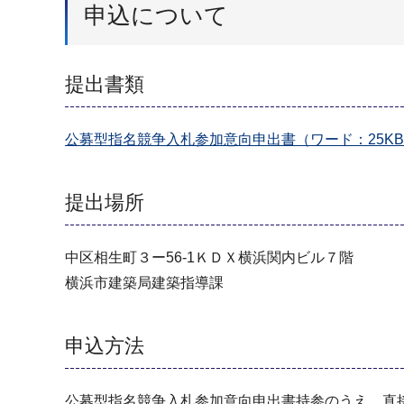
申込について
提出書類
公募型指名競争入札参加意向申出書（ワード：25K
提出場所
中区相生町３ー56-1ＫＤＸ横浜関内ビル７階
横浜市建築局建築指導課
申込方法
公募型指名競争入札参加意向申出書持参のうえ、直