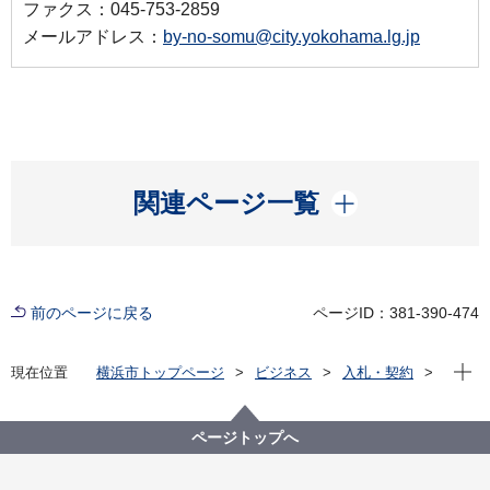
ファクス：045-753-2859
メールアドレス：
by-no-somu@city.yokohama.lg.jp
開く
関連ページ一覧
前のページに戻る
ページID：381-390-474
現在位
現在位置
横浜市トップページ
ビジネス
入札・契約
プロポーザル等の発注情報
2020年度
委託
医療局病院経営本部
【参加申込終了】横浜市立脳卒中・神経脊椎センター
ページトップへ
放射線被ばく線量測定業務委託