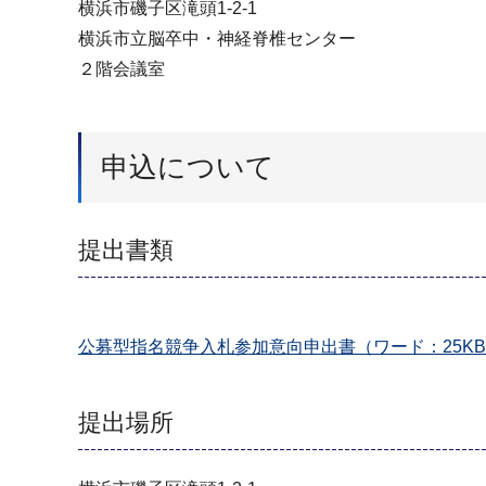
横浜市磯子区滝頭1-2-1
横浜市立脳卒中・神経脊椎センター
２階会議室
申込について
提出書類
公募型指名競争入札参加意向申出書（ワード：25K
提出場所