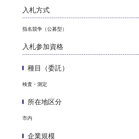
入札方式
指名競争（公募型）
入札参加資格
種目（委託）
検査・測定
所在地区分
市内
企業規模