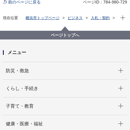
前のページに戻る
ページID：784-980-729
現在位
現在位置
横浜市トップページ
ビジネス
入札・契約
プロポーザル等の発注情報
2020年度
委託
にぎわいスポーツ文化局
【入札結果】公募型指名競争⼊札「令和２年度横浜市
ページトップへ
⽂化観光局公式Facebookページ広告管理委託」につい
て
メニュー
開く
防災・救急
開く
くらし・手続き
開く
子育て・教育
開く
健康・医療・福祉