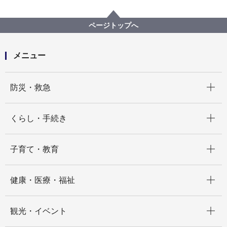
公共施設等の整備等
指定管理者制度
指定管理者制度詳細
指定管理者 第三者評価機関 一覧
ページトップへ
株式会社 日本経済研究所
メニュー
開く
防災・救急
開く
くらし・手続き
開く
子育て・教育
開く
健康・医療・福祉
開く
観光・イベント