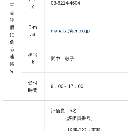
03-6214-4604
三
Ｘ
者
評
価
E-m
manaka@jeri.co.jp
に
ail
係
る
担当
連
間中 敬子
者
絡
先
受付
9：00～17：00
時間
評価員 5名
（評価員番号）
・19評-022（更新）