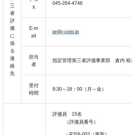
045-264-4746
三
Ｘ
者
評
価
E-m
pr@r-corp.jp
に
ail
係
る
担当
連
指定管理第三者評価事業部 倉内 裕
者
絡
先
受付
9:30～18：00（月～金）
時間
評価員 15名
（評価員番号）
・R3評-002（更新）