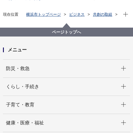
現在位
現在位置
横浜市トップページ
ビジネス
共創の取組
公共施設等の整備等
指定管理者制度
指定管理者制度詳細
指定管理者 第三者評価機関 一覧
ページトップへ
株式会社 R-CORPORATION
メニュー
開く
防災・救急
開く
くらし・手続き
開く
子育て・教育
開く
健康・医療・福祉