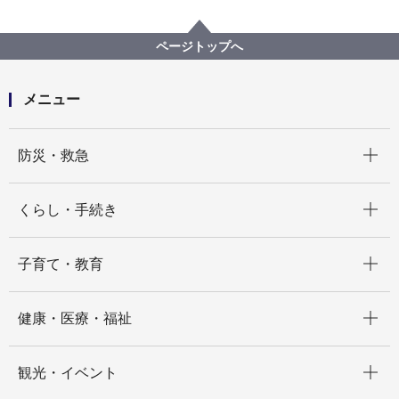
公共施設等の整備等
各局の活用状況
健康福祉局
指定管理者施設一覧
横浜市総合保健医療センター
ページトップへ
「横浜市総合保健医療センター条例施行規則」の一部
改正について
メニュー
開く
防災・救急
開く
くらし・手続き
開く
子育て・教育
開く
健康・医療・福祉
開く
観光・イベント