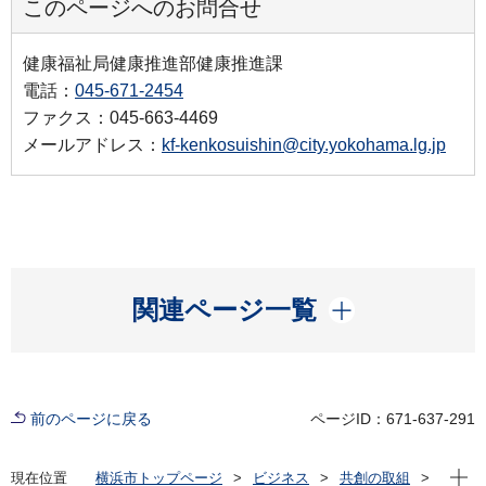
このページへのお問合せ
健康福祉局健康推進部健康推進課
電話：
045-671-2454
ファクス：045-663-4469
メールアドレス：
kf-kenkosuishin@city.yokohama.lg.jp
開く
関連ページ一覧
前のページに戻る
ページID：671-637-291
現在位
現在位置
横浜市トップページ
ビジネス
共創の取組