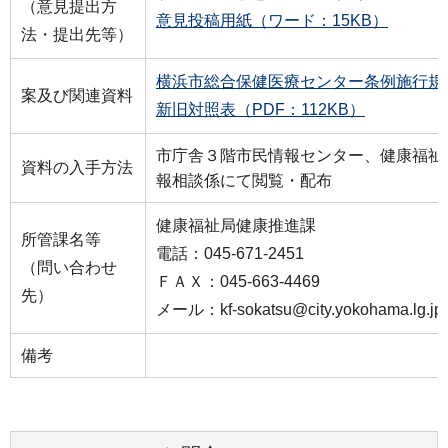
（意見提出方
意見投稿用紙（ワード：15KB）
法・提出先等）
横浜市総合保健医療センター条例施行規則
案及び関連資料
新旧対照表（PDF：112KB）
市庁舎３階市民情報センター、健康福祉
資料の入手方法
報相談係にて閲覧・配布
健康福祉局健康推進課
所管課名等
電話：045-671-2451
（問い合わせ
ＦＡＸ：045-663-4469
先）
メール：kf-sokatsu@city.yokohama.lg.jp
備考