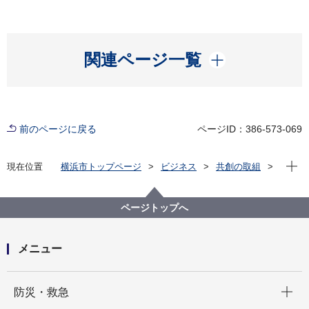
開く
関連ページ一覧
前のページに戻る
ページID：386-573-069
現在位
現在位置
横浜市トップページ
ビジネス
共創の取組
公共施設等の整備等
各局の活用状況
にぎわいスポーツ文化局
文化施設の指定管理者選定評価委員会について
ページトップへ
横浜能楽堂指定管理者選定評価委員会
横浜能楽堂の指定管理者の選定について
メニュー
開く
防災・救急