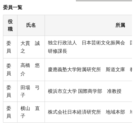
委員一覧
役
氏名
所属
職
独立行政法人 日本芸術文化振興会 国
委
大貫 誠
員
之
研修課長
高橋 悠
委
慶應義塾大学附属研究所 斯道文庫 教
員
介
委
田場 弓
横浜市立大学 国際商学部 准教授
員
子
委
横山 直
株式会社日本経済研究所 地域本部 地
員
子