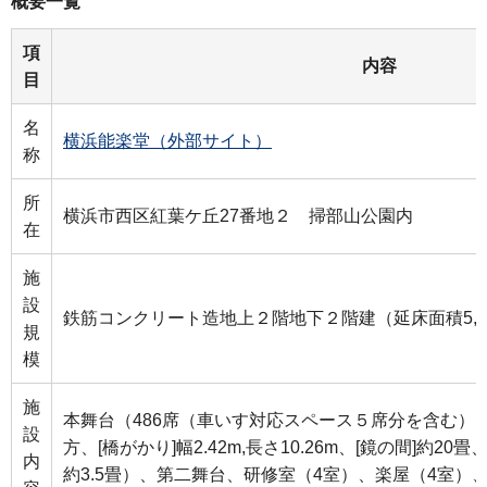
概要一覧
項
内容
目
名
横浜能楽堂（外部サイト）
称
所
横浜市西区紅葉ケ丘27番地２ 掃部山公園内
在
施
設
鉄筋コンクリート造地上２階地下２階建（延床面積5,69
規
模
施
本舞台（486席（車いす対応スペース５席分を含む）、[能舞
設
方、[橋がかり]幅2.42m,長さ10.26m、[鏡の間]約20畳
内
約3.5畳）、第二舞台、研修室（4室）、楽屋（4室）