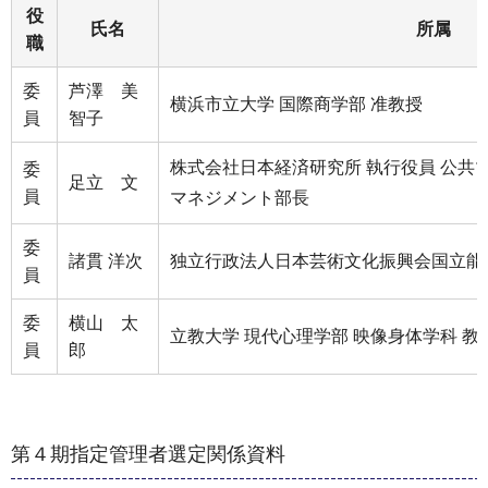
役
氏名
所属
職
委
芦澤 美
横浜市立大学 国際商学部 准教授
員
智子
株式会社日本経済研究所 執行役員 公共マ
委
足立 文
員
マネジメント部長
委
諸貫 洋次
独立行政法人日本芸術文化振興会国立能
員
委
横山 太
立教大学 現代心理学部 映像身体学科 教
員
郎
第４期指定管理者選定関係資料