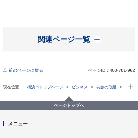
開く
関連ページ一覧
前のページに戻る
ページID：400-781-962
現在位
現在位置
横浜市トップページ
ビジネス
共創の取組
公共施設等の整備等
各局の活用状況
にぎわいスポーツ文化局
文化施設の指定管理者選定評価委員会について
ページトップへ
メニュー
開く