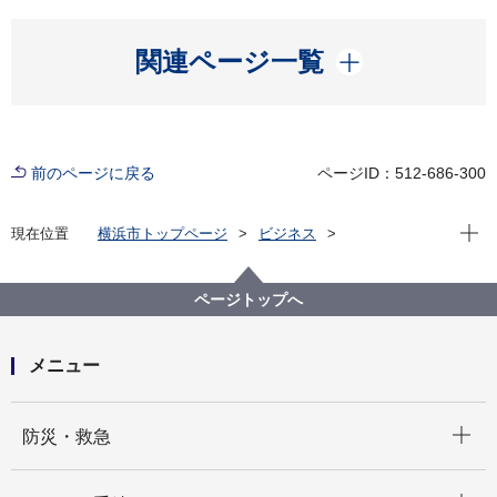
開く
関連ページ一覧
前のページに戻る
ページID：512-686-300
現在位
現在位置
横浜市トップページ
ビジネス
中小企業支援
商業振興
商店街イベント情報
令和６年度イベント情報
ページトップへ
メニュー
開く
防災・救急
開く