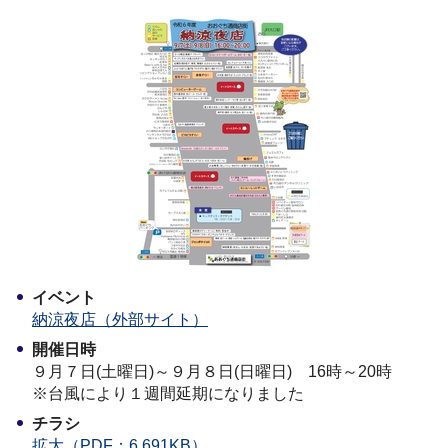
イベント
納涼夜店（外部サイト）
開催日時
９月７日(土曜日)～９月８日(日曜日) 16時～20時
※台風により１週間延期になりました
チラシ
拡大（PDF：6,691KB）