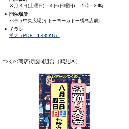
８月３日(土曜日)～４日(日曜日) 15時～20時
開催場所
パデュ中央広場(イトーヨーカドー綱島店前)
チラシ
拡大（PDF：1,485KB）
つくの商店街協同組合（鶴見区）