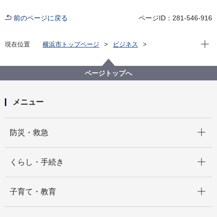
前のページに戻る
ページID：281-546-916
現在位
現在位置
横浜市トップページ
ビジネス
分野別メニュー
港湾
横浜市港湾関係例規集
ページトップへ
メニュー
開く
防災・救急
開く
くらし・手続き
開く
子育て・教育
開く