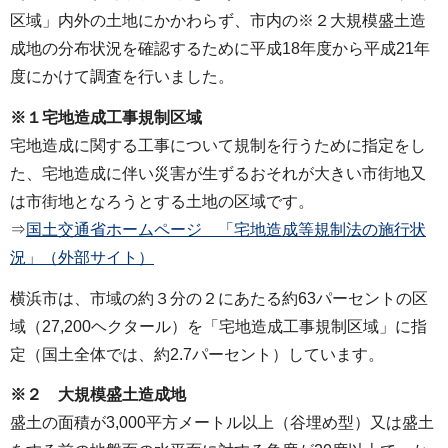
区域」内外の土地にかかわらず、市内の※２大規模盛土造
成地の分布状況を確認するために平成18年度から平成21年
度にかけて調査を行いました。
※１宅地造成工事規制区域
宅地造成に関する工事について規制を行うために指定をし
た、宅地造成に伴い災害が生ずるおそれが大きい市街地又
は市街地となろうとする土地の区域です。
⇒
国土交通省ホームページ 「宅地造成等規制法の施行状
況」（外部サイト）
横浜市は、市域の約３分の２にあたる約63パーセントの区
域（27,200ヘクタール）を「宅地造成工事規制区域」に指
定（国土全体では、約2.7パーセント）しています。
※２ 大規模盛土造成地
盛土の面積が3,000平方メートル以上（谷埋め型）又は盛土