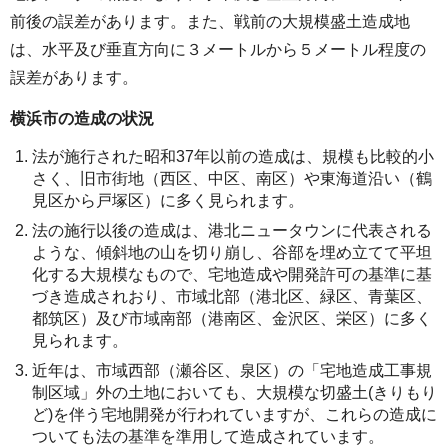
前後の誤差があります。また、戦前の大規模盛土造成地
は、水平及び垂直方向に３メートルから５メートル程度の
誤差があります。
横浜市の造成の状況
法が施行された昭和37年以前の造成は、規模も比較的小
さく、旧市街地（西区、中区、南区）や東海道沿い（鶴
見区から戸塚区）に多く見られます。
法の施行以後の造成は、港北ニュータウンに代表される
ような、傾斜地の山を切り崩し、谷部を埋め立てて平坦
化する大規模なもので、宅地造成や開発許可の基準に基
づき造成されおり、市域北部（港北区、緑区、青葉区、
都筑区）及び市域南部（港南区、金沢区、栄区）に多く
見られます。
近年は、市域西部（瀬谷区、泉区）の「宅地造成工事規
制区域」外の土地においても、大規模な切盛土(きりもり
ど)を伴う宅地開発が行われていますが、これらの造成に
ついても法の基準を準用して造成されています。