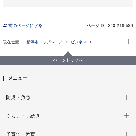
前のページに戻る
ページID：249-216-596
現在位
現在位置
横浜市トップページ
ビジネス
分野別メニュー
建築・都市計画
宅地開発関連手続・法令・許認可
既存擁壁・大規模盛土造成地・盛土の総点検の結果
ページトップへ
大規模盛土造成地
大規模盛土造成地の状況調査について
メニュー
開く
防災・救急
開く
くらし・手続き
開く
子育て・教育